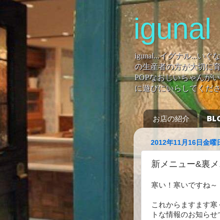
igunal
igunal...イグナル
の生産者の方が大切に育
POPなおじいちゃんがい
に遊びにいらしてくだ
お店の紹介
BL
2012年11月16日金曜
新メニュー&裏メ
寒い！寒いですね～
これからますます寒く
トな情報のお知らせ