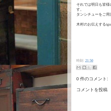
それでは明日も皆様
す。
タンシチューをご用
木村のお伝えするig
時刻:
21:50
0 件のコメント:
コメントを投稿