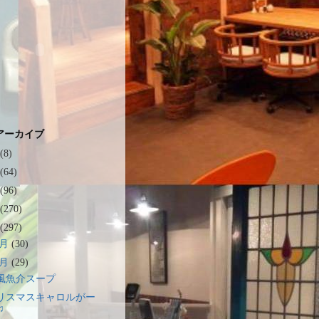
アーカイブ
(8)
(64)
(96)
(270)
(297)
2月
(30)
1月
(29)
風魚介スープ
リスマスキャロルがー
♫