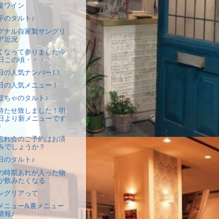
畠ワイン
芋のタルト♪
グナル自家製サングリ
ア近況
くなって参りました今
日この頃・・・
日の人気ナンバー1！
日の人気メニュー！
ぼちゃのタルト♪
待たせ致しました！明
日より新メニューです
♪
忘れ会のご予約はお済
みでしょうか？
日のタルト♪
の時期あれが入った物
が飲みたくなる
ングリアって
メニュー&裏メニュー
情報♪