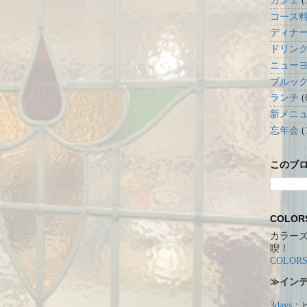
カフェ
(
コース
ディナ
ドリン
ニュー
ブルッ
ランチ
(
新メニ
忘年会
(
このブ
COLO
カラー
喫！
COLORS
≫イン
3days
：