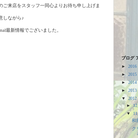
のご来店をスタッフ一同心よりお待ち申し上げま
意しながら♪
unal最新情報でございました。
ブログ 
►
2016
►
2015
►
2014
►
2013
▼
2012
►
1
▼
1
和
ク