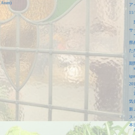
tom)
ア
1
サ
県
た
期間
ig
20
気
新
ス
本