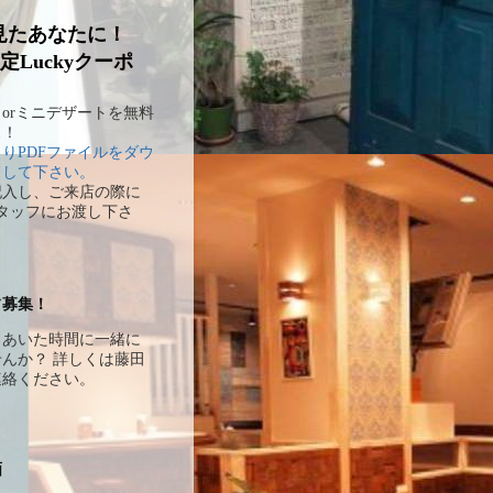
見たあなたに！
定Luckyクーポ
orミニデザートを無料
ス！
りPDFファイルをダウ
ドして下さい。
記入し、ご来店の際に
alスタッフにお渡し下さ
フ募集！
とあいた時間に一緒に
んか？ 詳しくは藤田
連絡ください。
画