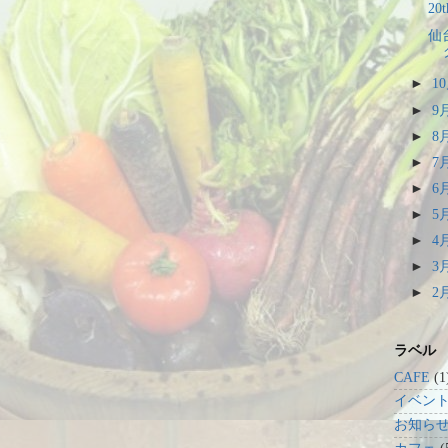
20t
仙
►
1
►
9
►
8
►
7
►
6
►
5
►
4
►
3
►
2
ラベル
CAFE
(1
イベン
お知ら