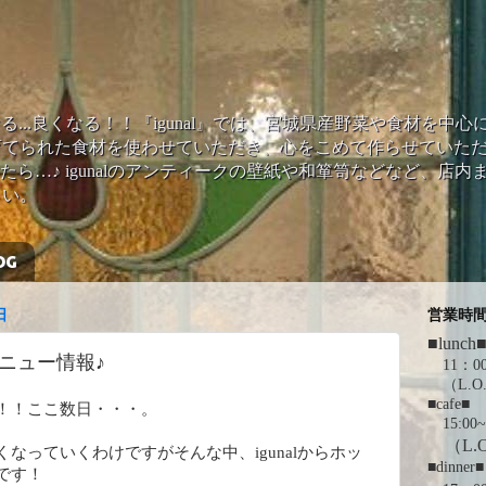
...いぐなる...良くなる！！『igunal』では、宮城県産野菜や食材
てられた食材を使わせていただき、心をこめて作らせていただ
たら…♪ igunalのアンティークの壁紙や和箪笥などなど、店内
さい。
OG
日
営業時
■lunch
ニュー情報♪
11：00
（L.O.
■cafe■
！！ここ数日・・・。
15:00~
（L.O
なっていくわけですがそんな中、igunalからホッ
■dinner■
です！