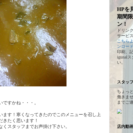
HPを
期間限
ン！
ドリンク
サービ
こちらよ
ンロー
印刷、
igun
い。
スタッ
ちょっ
働きませ
までご
いですかね・・・。
います！寒くなってきたのでこのメニューを召し上
だきたく思います！
なくスタッフまでお声掛け下さい。
店内動