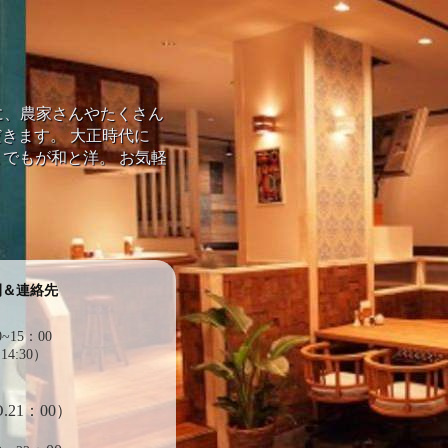
を中心に、農家さんやたくさん
きます。 大正時代に
までもが和と洋。 お気軽
間＆連絡先
■
~15：00
14:30）
.21：00）