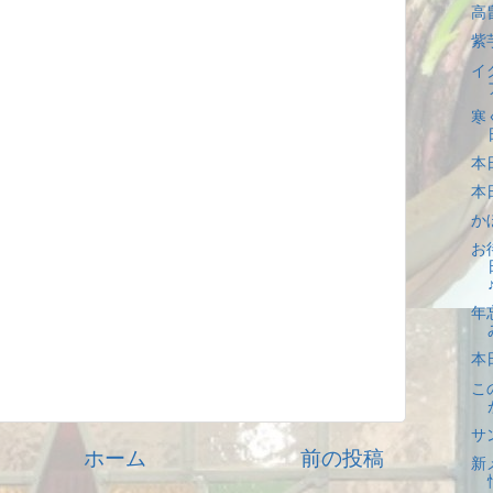
高
紫
イ
寒
本
本
か
お
年
本
こ
サ
ホーム
前の投稿
新