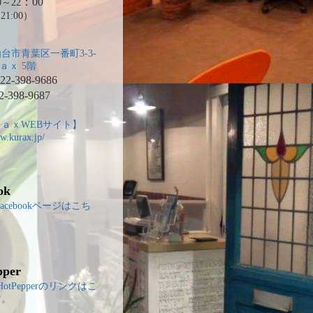
：00
～22
21:00）
台市青葉区一番町3-3-
ａｘ 5階
2-398-9686
2-398-9687
ａｘWEBサイト】
w.kurax.jp/
ok
のfacebookページはこち
。
pper
のHotPepperのリンクはこ
す。