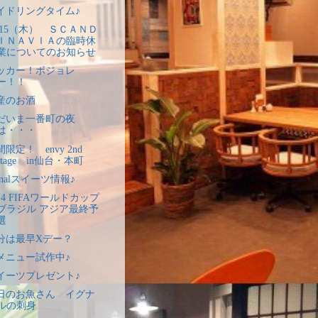
イドリングタイム♪
1/15（木） ＳＣＡＮＤ
ＩＮＡＶＩＡの臨時休
業についてのお知らせ
ッカー！ボジョレ
ー！！
産のお酒
だいま一番町の夜
は・・・
限定！ envy 2nd
stage in仙台・本町
unalスイーツ情報♪
14 FIFAワールドカップ
ブラジル アジア最終予
選
分は最早Xデー？
メニュー試作中♪
イーツプレゼント♪
日のお魚さん イグナ
ルの刺身