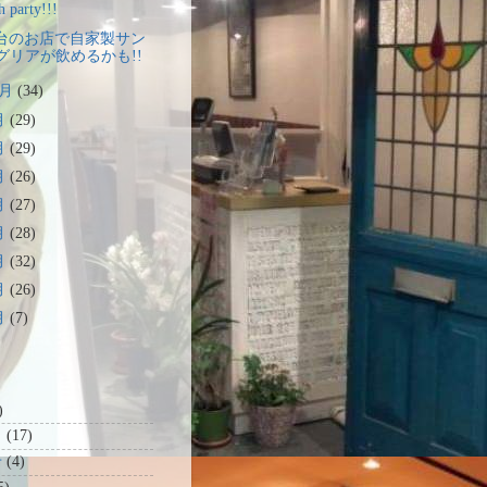
h party!!!
台のお店で自家製サン
グリアが飲めるかも!!
0月
(34)
月
(29)
月
(29)
月
(26)
月
(27)
月
(28)
月
(32)
月
(26)
月
(7)
)
ト
(17)
せ
(4)