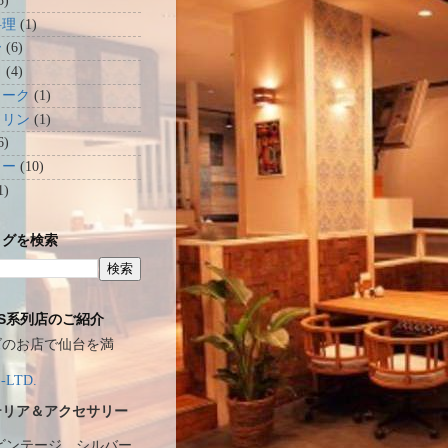
5)
料理
(1)
ー
(6)
ク
(4)
ヨーク
(1)
クリン
(1)
6)
ュー
(10)
1)
ログを検索
RS系列店のご紹介
ズのお店で仙台を満
-LTD.
テリア＆アクセサリー
ビンテージ、シルバー