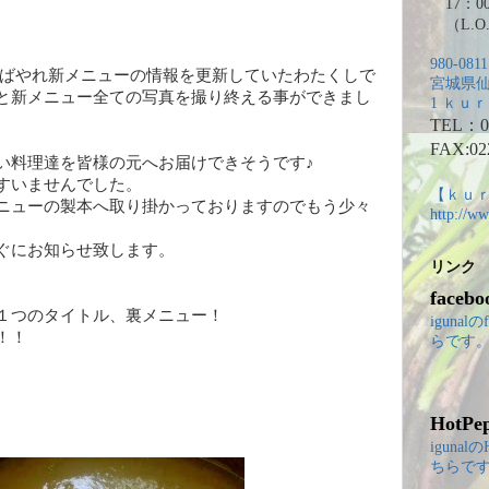
17：00
（L.O.
980-0811
ればやれ新メニューの情報を更新していたわたくしで
宮城県仙
と新メニュー全ての写真を撮り終える事ができまし
1 ｋｕｒ
TEL：02
FAX:02
い料理達を皆様の元へお届けできそうです♪
すいませんでした。
【ｋｕｒ
ニューの製本へ取り掛かっておりますのでもう少々
http://ww
ぐにお知らせ致します。
リンク
facebo
１つのタイトル、裏メニュー！
igunal
！！
らです
HotPe
igunal
ちらで