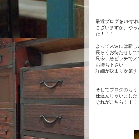
最近ブログをUPす
ございますが、やっ
た！！！
よって来週には新し
長らくお待たせして
只今、急ピッチでメ
お待ち下さい。
詳細が決まり次第す
そしてブログのもう
仕込んじゃいました
それがこちら！！！