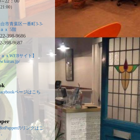
：00
～22
21:00）
台市青葉区一番町3-3-
ａｘ 5階
2-398-9686
2-398-9687
ａｘWEBサイト】
w.kurax.jp/
ok
のfacebookページはこち
。
pper
のHotPepperのリンクはこ
す。