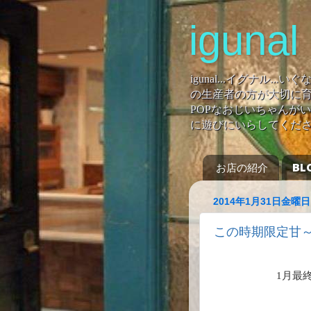
igunal
igunal...イグナル
の生産者の方が大切に育
POPなおじいちゃんがい
に遊びにいらしてくだ
お店の紹介
BL
2014年1月31日金曜日
この時期限定甘
1月最