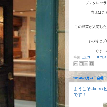
プンタレッラ
当店はご
この野菜が入荷した
その時はブ
では、本
時刻:
18:39
0 コ
2014年1月24日金曜日
ようこそ♪kura
です！