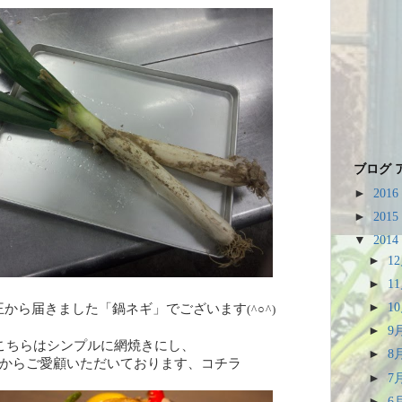
ブログ 
►
2016
►
2015
▼
2014
►
1
►
1
►
1
王から届きました「鍋ネギ」でございます
(^○^)
►
9
こちらはシンプルに網焼きにし、
►
8
からご愛顧いただいております、コチラ
►
7
►
6