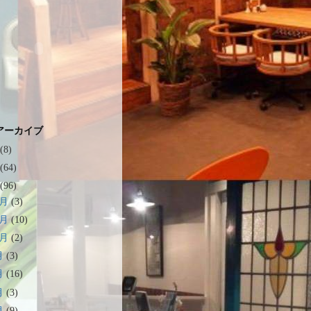
アーカイブ
(8)
(64)
(96)
2月
(3)
1月
(10)
0月
(2)
月
(3)
月
(16)
月
(3)
月
(9)