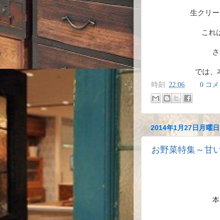
生クリー
これ
さ
では、本
時刻:
22:06
0 コ
2014年1月27日月曜日
お野菜特集～甘
本