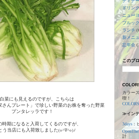
ディナ
ドリン
ニュー
ブルッ
ランチ
(
新メニ
忘年会
(
このブ
COLO
カラー
喫！
白菜にも見えるのですが、こちらは
COLORS
家さんプレート」で珍しい野菜のお株を奪った野菜
プンタレッラです！
≫イン
の時期になると入荷してくるのですが、
3days
：
とう当店にも入荷致しました
(o^∇^o)ﾉ
OpenThe
計