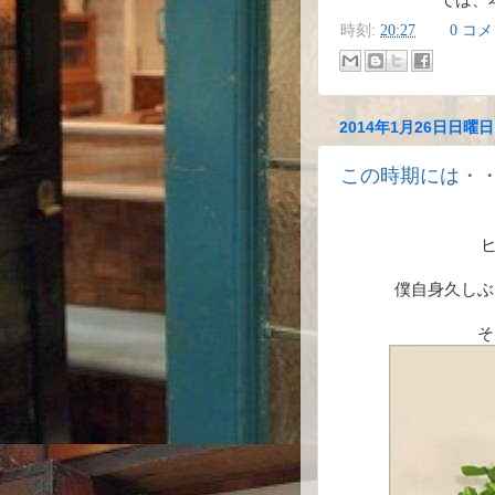
では、本
時刻:
20:27
0 コ
2014年1月26日日曜日
この時期には・
ヒ
僕自身久しぶ
そ