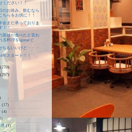
せください！！
日のお休み、飲むなら
こちらをお供に！！
年会まだ承っておりま
す！！
の英雄が食べたと言わ
れる料理をigunalで
せちもいいけど・・・
014年スタート！！
(270)
(297)
)
ト
(17)
せ
(4)
5)
料理
(1)