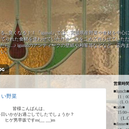
...いぐなる...良くなる！！『igunal』では、宮城県産野菜や食材
てられた食材を使わせていただき、心をこめて作らせていただ
たら…♪ igunalのアンティークの壁紙や和箪笥などなど、店内
さい。
OG
営業時
■lunch
～い野菜
11：00
（L.O.
■cafe■
皆様こんばんは、
15:00~
終日いかがお過ごしでしたでしょうか？
（L.O
ヒゲ男早坂ですm(__ __)m
■dinner■