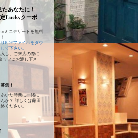
見たあなたに！
定Luckyクーポ
orミニデザートを無料
ス！
りPDFファイルをダウ
ドして下さい。
記入し、ご来店の際に
alスタッフにお渡し下さ
フ募集！
とあいた時間に一緒に
んか？ 詳しくは藤田
連絡ください。
画