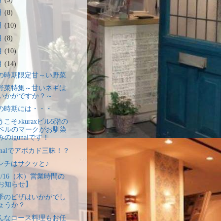
月
(8)
月
(10)
月
(8)
月
(10)
月
(14)
の時期限定甘～い野菜
野菜特集～甘いネギは
いかがですか？～
の時期には・・・
うこそ♪kuraxビル5階の
ベルのマークがお馴染
みのigunalです！
gunalでアボカド三昧！？
ンチはサクッと♪
1/16（木）営業時間の
お知らせ】
季のピザはいかがでし
ょうか？
んなコース料理もお任