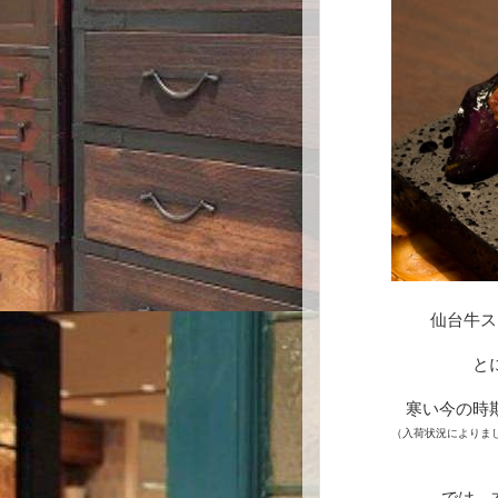
仙台牛ス
と
寒い今の時
（入荷状況によりま