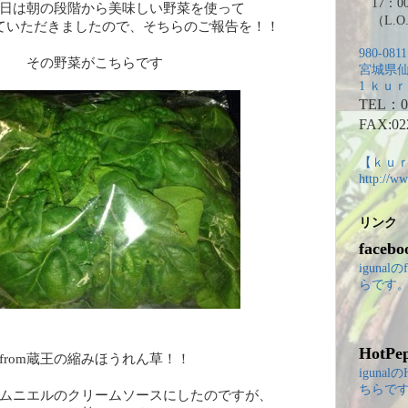
17：00
日は朝の段階から美味しい野菜を使って
（L.O.
ていただきましたので、そちらのご報告を！！
980-0811
その野菜がこちらです
宮城県仙
1 ｋｕｒ
TEL：02
FAX:02
【ｋｕｒ
http://ww
リンク
facebo
igunal
らです
HotPe
from蔵王の縮みほうれん草！！
igunal
ちらで
ムニエルのクリームソースにしたのですが、