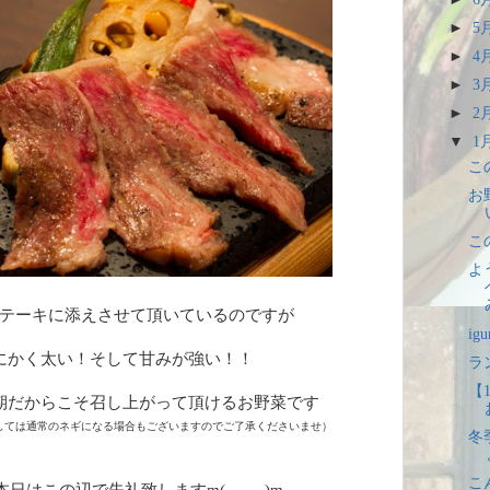
►
5
►
4
►
3
►
2
▼
1
こ
お
こ
よ
テーキに添えさせて頂いているのですが
i
にかく太い！そして甘みが強い！！
ラ
【
期だからこそ召し上がって頂けるお野菜です
しては
通常のネギになる場合もございますのでご了承くださいませ）
冬
こ