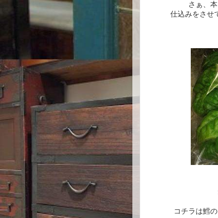
さぁ、本
仕込みをさせ
コチラは鱈の