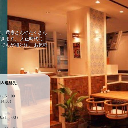
を中心に、農家さんやたくさん
きます。 大正時代に
までもが和と洋。 お気軽
間＆連絡先
■
~15：00
14:30）
.21：00）