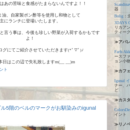
はあの苦味と食感がたまらないんですよ！！
Scandina
器
ま油、自家製ポン酢等を使用し和物として
Bolig
：
主にランチに登場いたします。
3DAYS 
リカア
ティー
と言う事は、今後も珍しい野菜が入荷するかもです
よ！
≫アパ
ログにてご紹介させていただきます
(*ﾟ▽ﾟ)ﾉ
Farb-Akk
ースフ
ョン小
日はこの辺で失礼致しますm(__ __)m
メント
≫カフ
Igunal
ナー、
ど
≫カス
xビル5階のベルのマークがお馴染みのigunal
ColorsDe
イント
≫リノ