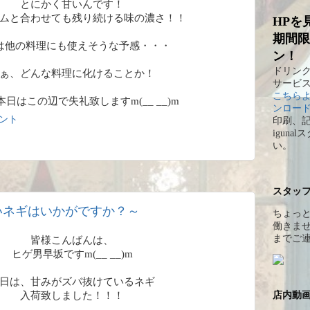
とにかく甘いんです！
ムと合わせても残り続ける味の濃さ！！
HPを
期間限
は他の料理にも使えそうな予感・・・
ン！
ドリンク
ぁ、どんな料理に化けることか！
サービ
こちらよ
日はこの辺で失礼致しますm(__ __)m
ンロー
メント
印刷、
igun
い。
スタッ
いネギはいかがですか？～
ちょっ
働きませ
までご
皆様こんばんは、
ヒゲ男早坂ですm(__ __)m
日は、甘みがズバ抜けているネギ
入荷致しました！！！
店内動