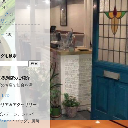
ー
(6)
ク
(4)
ヨーク
(1)
クリン
(1)
6)
ュー
(10)
1)
ログを検索
RS系列店のご紹介
ズのお店で仙台を満
-LTD.
テリア＆アクセサリー
ビンテージ、シルバー
Sesame
：バッグ、腕時