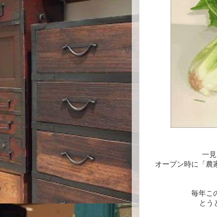
一見
オープン時に「農
毎年こ
とう