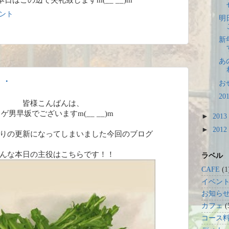
日はこの辺で失礼致しますm(__ __)m
メント
明
新
あ
・・
お
2
皆様こんばんは、
ゲ男早坂でございますm(__ __)m
►
2013
►
2012
りの更新になってしまいました今回のブログ
んな本日の主役はこちらです！！
ラベル
CAFE
(1
イベン
お知ら
カフェ
(
コース